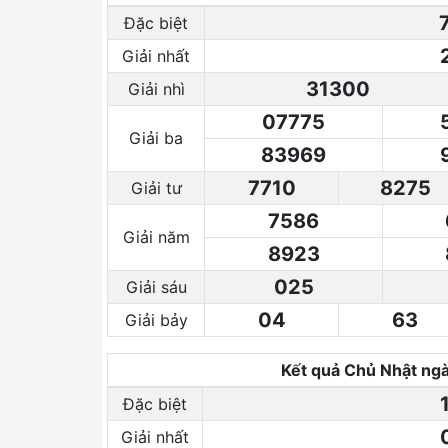
Đặc biệt
Giải nhất
3
1
3
0
0
Giải nhì
0
7
7
7
5
Giải ba
8
3
9
6
9
7
7
1
0
8
2
7
5
Giải tư
7
5
8
6
Giải năm
8
9
2
3
0
2
5
Giải sáu
0
4
6
3
Giải bảy
Kết quả Chủ Nhật n
Đặc biệt
Giải nhất