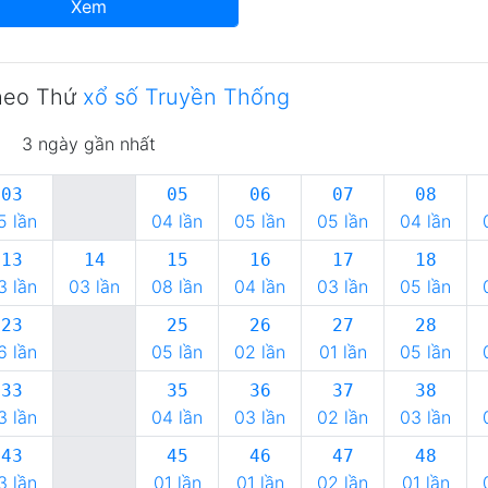
Xem
heo Thứ
xổ số Truyền Thống
3 ngày gần nhất
03
05
06
07
08
5
lần
04
lần
05
lần
05
lần
04
lần
13
14
15
16
17
18
3
lần
03
lần
08
lần
04
lần
03
lần
05
lần
23
25
26
27
28
6
lần
05
lần
02
lần
01
lần
05
lần
33
35
36
37
38
3
lần
04
lần
03
lần
02
lần
03
lần
43
45
46
47
48
3
lần
01
lần
01
lần
02
lần
01
lần