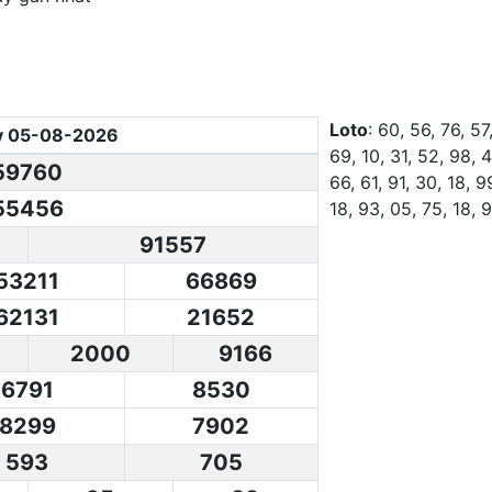
Loto
:
60
,
56
,
76
,
57
ày 05-08-2026
69
,
10
,
31
,
52
,
98
,
5
9
7
6
0
66
,
61
,
91
,
30
,
18
,
9
5
5
4
5
6
18
,
93
,
05
,
75
,
18
,
9
1
5
5
7
5
3
2
1
1
6
6
8
6
9
6
2
1
3
1
2
1
6
5
2
2
0
0
0
9
1
6
6
6
7
9
1
8
5
3
0
8
2
9
9
7
9
0
2
5
9
3
7
0
5