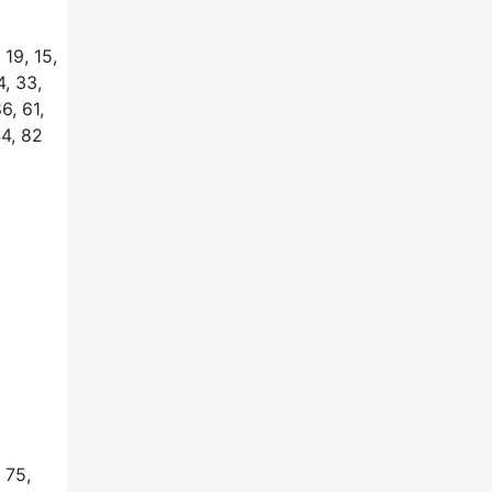
,
19
,
15
,
4
,
33
,
86
,
61
,
44
,
82
,
75
,