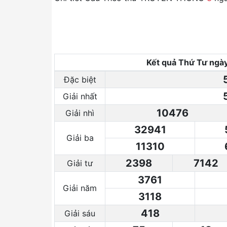
Kết quả Thứ Tư ng
Đặc biệt
Giải nhất
1
0
4
7
6
Giải nhì
3
2
9
4
1
Giải ba
1
1
3
1
0
2
3
9
8
7
1
4
2
Giải tư
3
7
6
1
Giải năm
3
1
1
8
4
1
8
Giải sáu