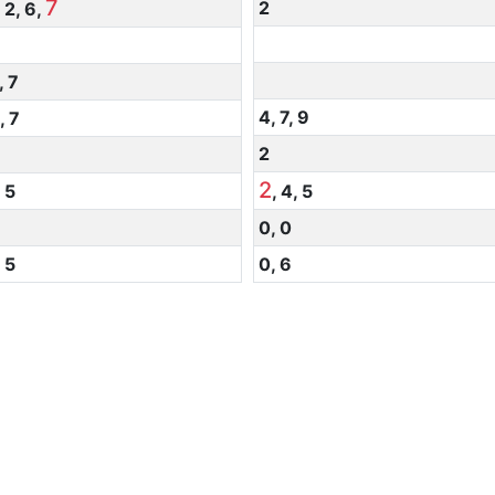
7
2
,
2
,
6
,
,
7
4
,
7
,
9
,
7
2
2
,
5
,
4
,
5
0
,
0
,
5
0
,
6