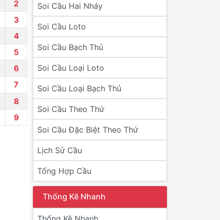
2
Soi Cầu
Hai Nháy
3
Soi Cầu
Loto
4
Soi Cầu
Bạch Thủ
5
Soi Cầu
Loại Loto
6
7
Soi Cầu
Loại Bạch Thủ
8
Soi Cầu
Theo Thứ
9
Soi Cầu
Đặc Biệt Theo Thứ
Lịch Sử Cầu
Tổng Hợp Cầu
Thống Kê Nhanh
Thống Kê Nhanh