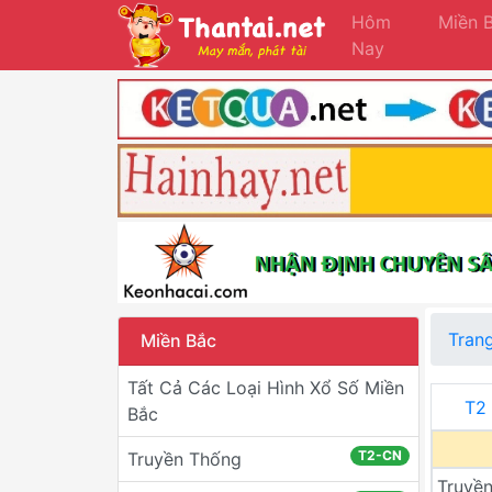
Hôm
Miền 
Nay
Tran
Miền Bắc
Tất Cả Các Loại Hình Xổ Số Miền
T2
Bắc
T2-CN
Truyền Thống
Truyề