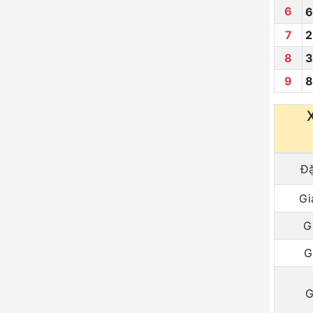
6
6
7
2
8
3
9
8
Đặ
Gi
Gi
G
G