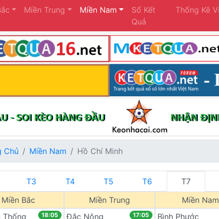
Bắc
Miền Trung
Miền Nam
Sổ Kết
Thống Kê V
Quả
g Chủ
Miền Nam
Hồ Chí Minh
T3
T4
T5
T6
T7
Miền Bắc
Miền Trung
Miền Nam
18:05
17:05
n Thống
Đắc Nông
Bình Phước