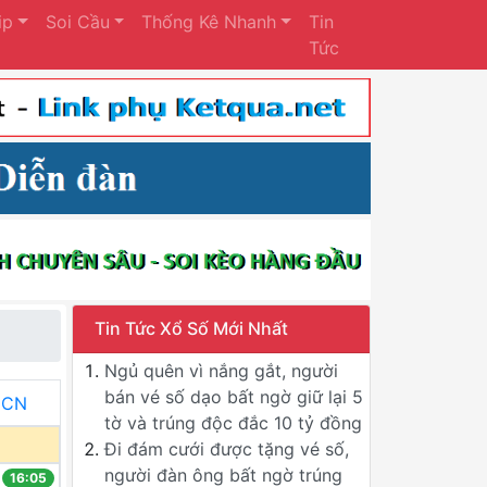
ip
Soi Cầu
Thống Kê Nhanh
Tin
Tức
Tin Tức Xổ Số Mới Nhất
Ngủ quên vì nắng gắt, người
bán vé số dạo bất ngờ giữ lại 5
CN
tờ và trúng độc đắc 10 tỷ đồng
Đi đám cưới được tặng vé số,
người đàn ông bất ngờ trúng
16:05