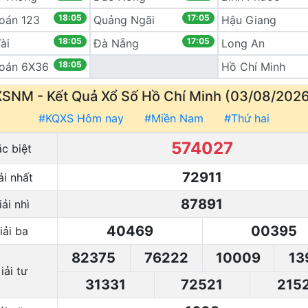
18:05
17:05
oán 123
Quảng Ngãi
Hậu Giang
18:05
17:05
ài
Đà Nẵng
Long An
18:05
Toán 6X36
Hồ Chí Minh
XSNM - Kết Quả
Xổ Số
Hồ Chí Minh (03/08/2026
#KQXS Hôm nay
#Miền Nam
#Thứ hai
574027
c biệt
72911
ải nhất
87891
ải nhì
40469
00395
iải ba
82375
76222
10009
13
iải tư
31331
72521
215