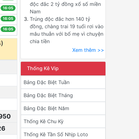
độc đắc 2 tỷ đồng xổ số miền
16:05
Nam
Trúng độc đắc hơn 140 tỷ
16:05
đồng, chàng trai 19 tuổi rơi vào
16:05
mâu thuẫn với bố mẹ vì chuyện
chia tiền
)
Xem thêm >>
Thống Kê Vip
Bảng Đặc Biệt Tuần
Bảng Đặc Biệt Tháng
Bảng Đặc Biệt Năm
950
Thống Kê Chu Kỳ
26
Thống Kê Tần Số Nhịp Loto