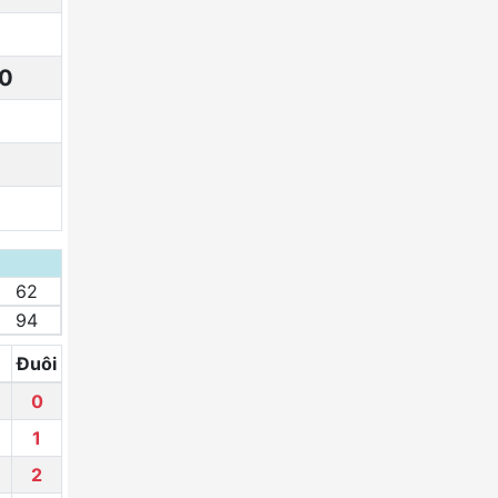
0
62
94
Đuôi
0
1
2