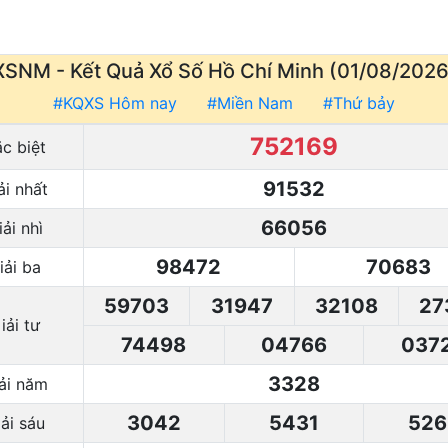
XSNM - Kết Quả
Xổ Số
Hồ Chí Minh (01/08/2026
#KQXS Hôm nay
#Miền Nam
#Thứ bảy
752169
c biệt
91532
ải nhất
66056
ải nhì
98472
70683
iải ba
59703
31947
32108
27
iải tư
74498
04766
037
3328
ải năm
3042
5431
526
ải sáu