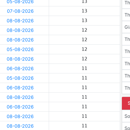
05-08-2026
13
Th
07-08-2026
13
Th
08-08-2026
13
Gi
08-08-2026
12
Th
08-08-2026
12
05-08-2026
12
Th
08-08-2026
12
Th
06-08-2026
11
Th
05-08-2026
11
06-08-2026
11
Th
08-08-2026
11
06-08-2026
11
So
08-08-2026
11
08-08-2026
11
So