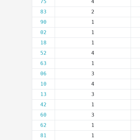
75
4
83
2
90
1
02
1
18
1
52
4
63
1
06
3
10
4
13
3
42
1
60
3
62
1
81
1