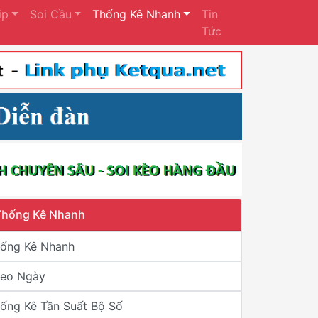
ip
Soi Cầu
Thống Kê Nhanh
Tin
Tức
Thống Kê Nhanh
ống Kê Nhanh
eo Ngày
ống Kê Tần Suất Bộ Số