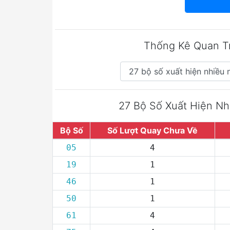
Thống Kê Quan 
27 Bộ Số Xuất Hiện Nh
Bộ Số
Số Lượt Quay Chưa Về
05
4
19
1
46
1
50
1
61
4