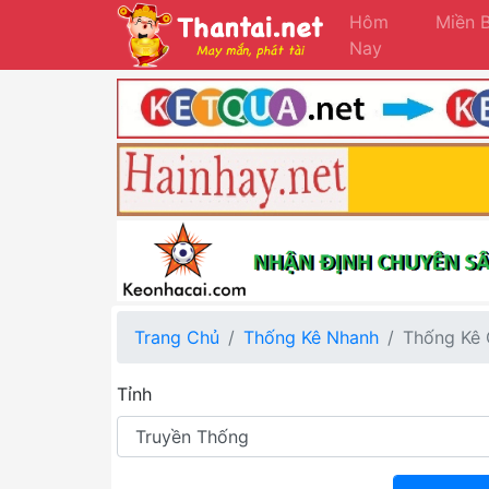
Hôm
Miền 
Nay
Trang Chủ
T
hống
K
ê
N
hanh
Thống Kê 
Tỉnh