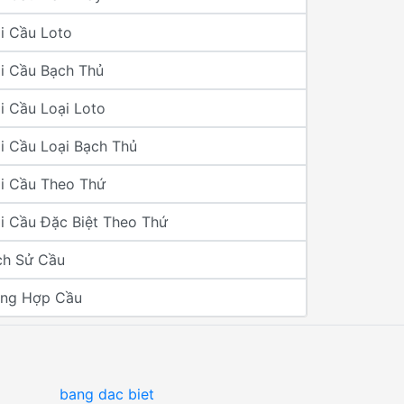
i Cầu
Loto
i Cầu
Bạch Thủ
i Cầu
Loại Loto
i Cầu
Loại Bạch Thủ
i Cầu
Theo Thứ
i Cầu
Đặc Biệt Theo Thứ
ch Sử Cầu
ng Hợp Cầu
bang dac biet