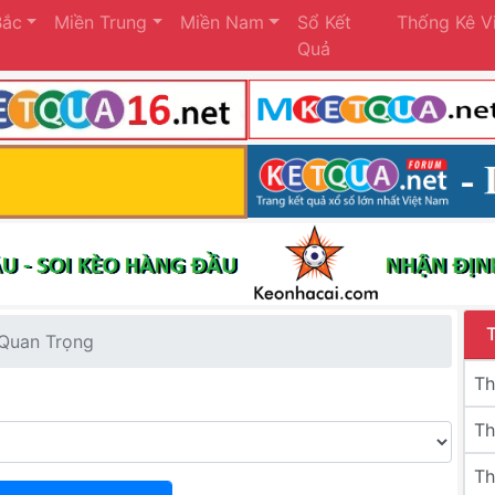
Bắc
Miền Trung
Miền Nam
Sổ Kết
Thống Kê V
Quả
Quan Trọng
Th
Th
Th