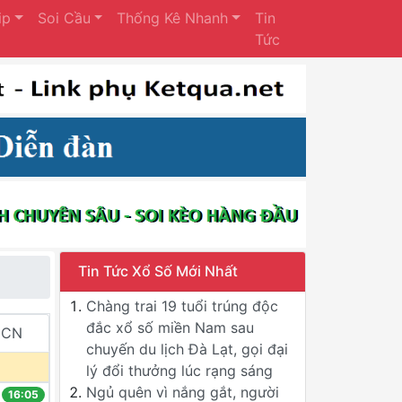
ip
Soi Cầu
Thống Kê Nhanh
Tin
Tức
Tin Tức Xổ Số Mới Nhất
Chàng trai 19 tuổi trúng độc
đắc xổ số miền Nam sau
CN
chuyến du lịch Đà Lạt, gọi đại
lý đổi thưởng lúc rạng sáng
Ngủ quên vì nắng gắt, người
16:05