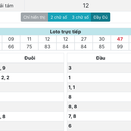
12
ải tám
Chỉ hiển thị:
2 chữ số
3 chữ số
Đầy Đủ
Loto trực tiếp
09
11
12
12
27
30
47
66
75
83
84
84
85
99
Đuôi
Đầu
,
9
3
,
2
,
2
1
1
,
1
8
7
8
,
8
7
,
8
,
8
6