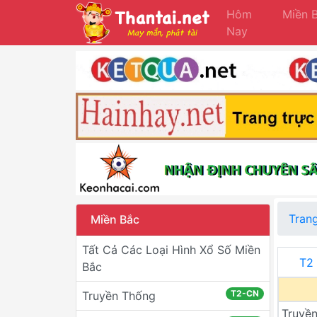
Hôm
Miền 
Nay
Tran
Miền Bắc
Tất Cả Các Loại Hình Xổ Số Miền
T2
Bắc
T2-CN
Truyền Thống
Truyề