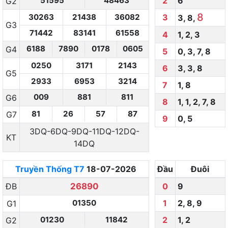
51595
48463
2
6
G2
8
30263
21438
36082
3
3
,
8
,
G3
71442
83141
61558
4
1
,
2
,
3
6188
7890
0178
0605
G4
5
0
,
3
,
7
,
8
0250
3171
2143
6
3
,
3
,
8
G5
2933
6953
3214
7
1
,
8
009
881
811
G6
8
1
,
1
,
2
,
7
,
8
81
26
57
87
G7
9
0
,
5
3DQ-6DQ-9DQ-11DQ-12DQ-
KT
14DQ
Truyền Thống
T7
18-07-2026
Đầu
Đuôi
ĐB
26890
0
9
01350
1
2
,
8
,
9
G1
01230
11842
2
1
,
2
G2