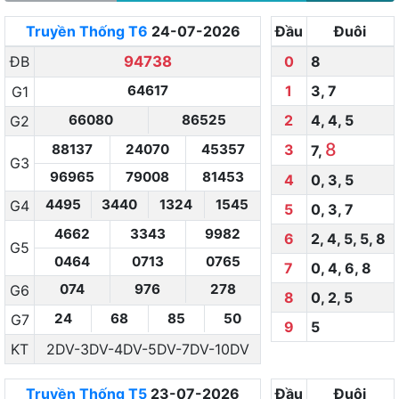
Truyền Thống
T6
24-07-2026
Đầu
Đuôi
ĐB
94738
0
8
64617
1
3
,
7
G1
66080
86525
2
4
,
4
,
5
G2
8
88137
24070
45357
3
7
,
G3
96965
79008
81453
4
0
,
3
,
5
4495
3440
1324
1545
G4
5
0
,
3
,
7
4662
3343
9982
6
2
,
4
,
5
,
5
,
8
G5
0464
0713
0765
7
0
,
4
,
6
,
8
074
976
278
G6
8
0
,
2
,
5
24
68
85
50
G7
9
5
KT
2DV-3DV-4DV-5DV-7DV-10DV
Truyền Thống
T5
23-07-2026
Đầu
Đuôi