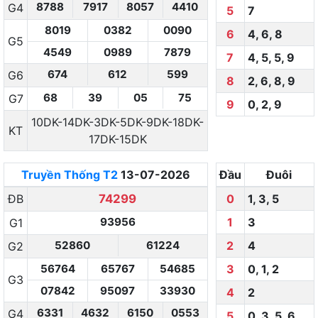
8788
7917
8057
4410
G4
5
7
8019
0382
0090
6
4
,
6
,
8
G5
4549
0989
7879
7
4
,
5
,
5
,
9
674
612
599
G6
8
2
,
6
,
8
,
9
68
39
05
75
G7
9
0
,
2
,
9
10DK-14DK-3DK-5DK-9DK-18DK-
KT
17DK-15DK
Truyền Thống
T2
13-07-2026
Đầu
Đuôi
ĐB
74299
0
1
,
3
,
5
93956
1
3
G1
52860
61224
2
4
G2
56764
65767
54685
3
0
,
1
,
2
G3
07842
95097
33930
4
2
6331
4632
6150
0553
G4
5
0
,
3
,
5
,
6