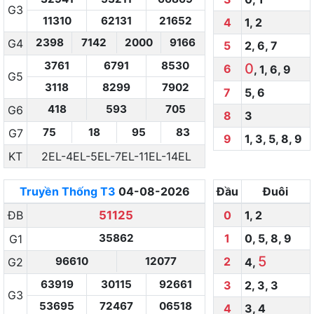
G3
11310
62131
21652
4
1
,
2
2398
7142
2000
9166
G4
5
2
,
6
,
7
3761
6791
8530
0
6
,
1
,
6
,
9
G5
3118
8299
7902
7
5
,
6
418
593
705
G6
8
3
75
18
95
83
G7
9
1
,
3
,
5
,
8
,
9
KT
2EL-4EL-5EL-7EL-11EL-14EL
Truyền Thống
T3
04-08-2026
Đầu
Đuôi
ĐB
51125
0
1
,
2
35862
1
0
,
5
,
8
,
9
G1
5
96610
12077
2
G2
4
,
63919
30115
92661
3
2
,
3
,
3
G3
53695
72467
06518
4
3
,
4