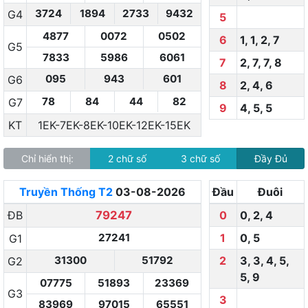
3724
1894
2733
9432
G4
5
4877
0072
0502
6
1
,
1
,
2
,
7
G5
7833
5986
6061
7
2
,
7
,
7
,
8
095
943
601
G6
8
2
,
4
,
6
78
84
44
82
G7
9
4
,
5
,
5
KT
1EK-7EK-8EK-10EK-12EK-15EK
Chỉ hiển thị:
2 chữ số
3 chữ số
Đầy Đủ
Truyền Thống
T2
03-08-2026
Đầu
Đuôi
ĐB
79247
0
0
,
2
,
4
27241
1
0
,
5
G1
31300
51792
2
3
,
3
,
4
,
5
,
G2
5
,
9
07775
51893
23369
G3
3
83969
97015
65551