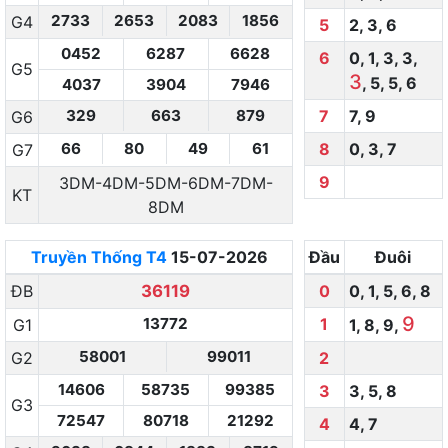
2733
2653
2083
1856
G4
5
2
,
3
,
6
0452
6287
6628
6
0
,
1
,
3
,
3
,
G5
3
,
5
,
5
,
6
4037
3904
7946
329
663
879
7
7
,
9
G6
66
80
49
61
8
0
,
3
,
7
G7
9
3DM-4DM-5DM-6DM-7DM-
KT
8DM
Truyền Thống
T4
15-07-2026
Đầu
Đuôi
ĐB
36119
0
0
,
1
,
5
,
6
,
8
9
13772
1
G1
1
,
8
,
9
,
58001
99011
G2
2
14606
58735
99385
3
3
,
5
,
8
G3
72547
80718
21292
4
4
,
7