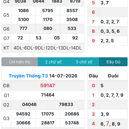
9038
0844
1883
8719
G4
5
3
,
7
1086
5795
8557
6
G5
5100
1170
3508
7
0
,
2
,
2
,
7
777
080
533
G6
8
0
,
3
,
5
,
6
72
53
05
92
G7
9
2
,
2
,
5
KT
4DL-6DL-9DL-12DL-13DL-14DL
Chỉ hiển thị:
2 chữ số
3 chữ số
Đầy Đủ
Truyền Thống
T3
14-07-2026
Đầu
Đuôi
ĐB
59147
0
5
71464
1
0
,
2
,
7
,
7
,
9
G1
04046
79833
2
G2
94592
17075
20686
3
3
,
9
G3
30666
28817
53748
7
4
6
,
,
8
,
9