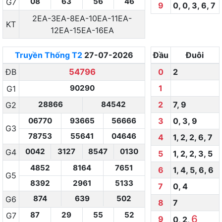
08
63
56
46
G7
9
0
,
0
,
3
,
6
,
7
2EA-3EA-8EA-10EA-11EA-
KT
12EA-15EA-16EA
Truyền Thống
T2
27-07-2026
Đầu
Đuôi
ĐB
54796
0
2
90290
1
G1
28866
84542
2
7
,
9
G2
06770
93665
56666
3
0
,
3
,
9
G3
78753
55641
04646
4
1
,
2
,
2
,
6
,
7
0042
3127
8547
0130
G4
5
1
,
2
,
2
,
3
,
5
4852
8164
7651
6
1
,
4
,
5
,
6
,
6
G5
8392
2961
5133
7
0
,
4
874
639
502
G6
8
7
87
29
55
52
G7
6
9
0
,
2
,