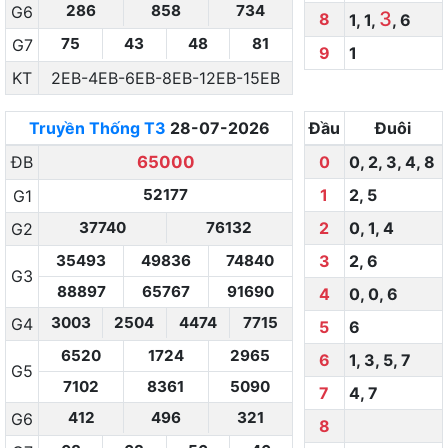
286
858
734
G6
3
8
1
,
1
,
,
6
75
43
48
81
G7
9
1
KT
2EB-4EB-6EB-8EB-12EB-15EB
Truyền Thống
T3
28-07-2026
Đầu
Đuôi
ĐB
65000
0
0
,
2
,
3
,
4
,
8
52177
1
2
,
5
G1
37740
76132
2
0
,
1
,
4
G2
35493
49836
74840
3
2
,
6
G3
88897
65767
91690
4
0
,
0
,
6
3003
2504
4474
7715
G4
5
6
6520
1724
2965
6
1
,
3
,
5
,
7
G5
7102
8361
5090
7
4
,
7
412
496
321
G6
8