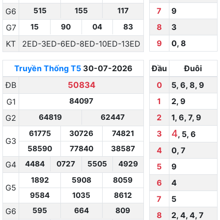
515
155
117
7
9
G6
15
90
04
83
8
3
G7
9
0
,
8
KT
2ED-3ED-6ED-8ED-10ED-13ED
Truyền Thống
T5
30-07-2026
Đầu
Đuôi
ĐB
50834
0
5
,
6
,
8
,
9
84097
1
2
,
9
G1
64819
62447
2
1
,
6
,
7
,
9
G2
4
61775
30726
74821
3
,
5
,
6
G3
58590
77840
38587
4
0
,
7
4484
0727
5505
4929
G4
5
9
1892
5908
8059
6
4
G5
9584
1035
8612
7
5
595
664
809
G6
8
2
,
4
,
4
,
7