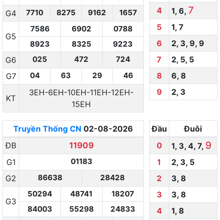
7
4
1
,
6
,
7710
8275
9162
1657
G4
5
1
,
7
7586
6902
0788
G5
6
2
,
3
,
9
,
9
8923
8325
9223
025
472
724
7
2
,
5
,
5
G6
04
63
29
46
8
6
,
8
G7
9
2
,
3
3EH-6EH-10EH-11EH-12EH-
KT
15EH
Truyền Thống
CN
02-08-2026
Đầu
Đuôi
9
ĐB
11909
0
1
,
3
,
4
,
7
,
01183
G1
1
2
,
3
,
5
86638
28428
G2
2
3
,
8
50294
48741
18207
3
3
,
8
G3
84003
55298
24833
4
1
,
8