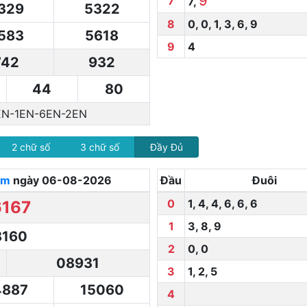
9
7
7
,
329
5322
8
0
,
0
,
1
,
3
,
6
,
9
583
5618
9
4
742
932
44
80
EN-1EN-6EN-2EN
2 chữ số
3 chữ số
Đầy Đủ
ăm
ngày
06-08-2026
Đầu
Đuôi
0
1
,
4
,
4
,
6
,
6
,
6
6167
1
3
,
8
,
9
8160
2
0
,
0
08931
3
1
,
2
,
5
4887
15060
4