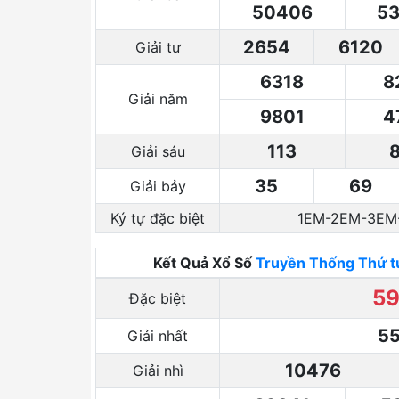
50406
5
2654
6120
Giải tư
6318
8
Giải năm
9801
4
113
Giải sáu
35
69
Giải bảy
Ký tự đặc biệt
1EM-2EM-3EM
Kết Quả Xổ Số
Truyền Thống
Thứ t
5
Đặc biệt
5
Giải nhất
10476
Giải nhì