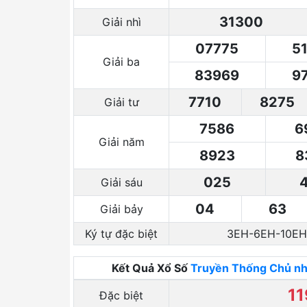
31300
Giải nhì
07775
5
Giải ba
83969
9
7710
8275
Giải tư
7586
6
Giải năm
8923
8
025
Giải sáu
04
63
Giải bảy
Ký tự đặc biệt
3EH-6EH-10EH
Kết Quả Xổ Số
Truyền Thống
Chủ nh
1
Đặc biệt