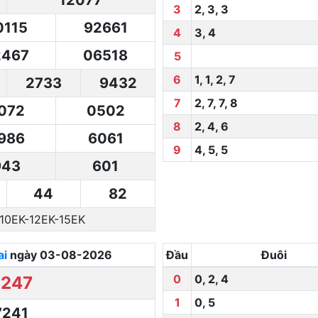
3
2
,
3
,
3
0115
92661
4
3
,
4
2467
06518
5
6
1
,
1
,
2
,
7
2733
9432
7
2
,
7
,
7
,
8
072
0502
8
2
,
4
,
6
986
6061
9
4
,
5
,
5
943
601
44
82
10EK-12EK-15EK
ai
ngày
03-08-2026
Đầu
Đuôi
0
0
,
2
,
4
9247
1
0
,
5
7241